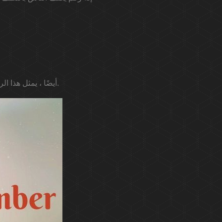
أيضًا ، يمثل هذا الرقم مصدر قلق للآخرين ، لذا فهم أشخاص يفكرون غالبًا في رفاهية الآخرين والبيئة والظلم.