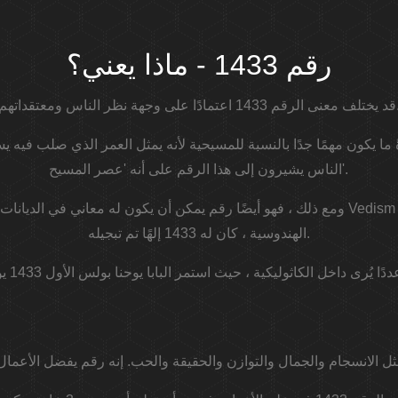
رقم 1433 - ماذا يعني؟
ا على وجهة نظر الناس ومعتقداتهم.
ك ، فإن الرقم 1433 عادةً ما يكون مهمًا جدًا بالنسبة للمسيحية لأنه يمثل العمر الذي ص
الناس يشيرون إلى هذا الرقم على أنه 'عصر المسيح'.
ومع ذلك ، فهو أيضًا رقم يمكن أن يكون له معاني في الديانات المختلفة. على سبيل المث
الهندوسية ، كان له 1433 إلهًا تم تبجيله.