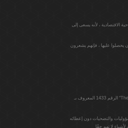
دًا' من الناحية الاقتصادية ، لأنه يسعى إلى
أن يحصلوا عليها ، فإنهم يشعرون
الرقم 1433 المعروف بـ “The Alliance” هو رقم يصاحب هؤلاء الأشخاص المطلعين الذين يقدمون كل ما لديهم لتحسين ما يعرفونه
، لملئه بالمسؤوليات والتضحيات دون إعطائه