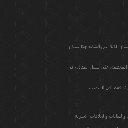
لب فيه يسوع ، لذلك من الشائع جدًا سماع
ال ، في Vedism ، وهو دين يمارس في الهند وسبق