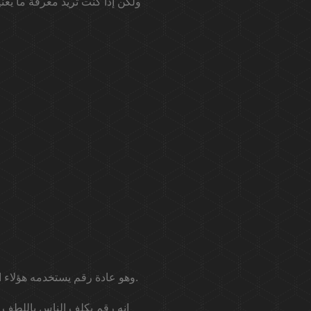
وهو عادة رقم يستخدمه هؤلاء الثوار ، من قبل هؤلاء القادة الذين يكسرون المخططات المعروفة ويتغلبون على ما كان معروفا بالفعل.
إنه رقم يكلف الناس باللطف 